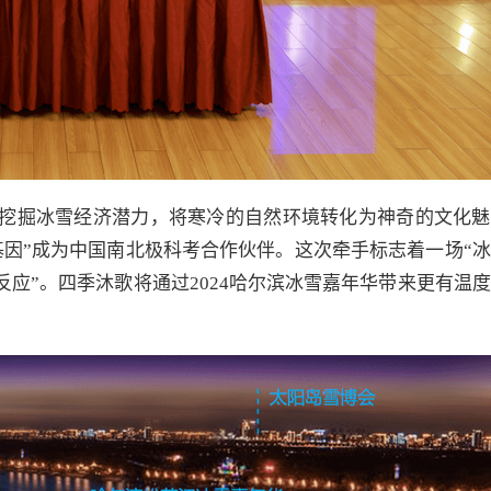
于挖掘冰雪经济潜力，将寒冷的自然环境转化为神奇的文化
基因”成为中国南北极科考合作伙伴。这次牵手标志着一场“
反应”。四季沐歌将通过2024哈尔滨冰雪嘉年华带来更有温