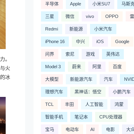
半导体
Apple
小米SU7
马斯
三星
微信
vivo
OPPO
Redmi
新能源
小米汽车
iPhone 16
中兴
iOS
Google
问界
索尼
游戏
英伟达
魅力。
Model 3
蔚来
阿里
百度
冰与火
度的冰
大模型
新能源汽车
汽车
NVI
理想汽车
黑神话：悟空
小鹏汽车
TCL
丰田
人工智能
鸿蒙
智能手机
笔记本
CPU处理器
宝马
电动车
AI
电影
大