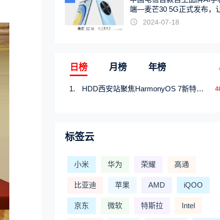
端—麦芒30 5G正式发布，
触手可及
2024-07-18
日榜
月榜
年榜
HDD西安站聚焦HarmonyOS 7新特性，解锁从互联到智能的应用开发新范式
4
标签云
小米
华为
荣耀
高通
比亚迪
苹果
AMD
iQOO
京东
微软
特斯拉
Intel