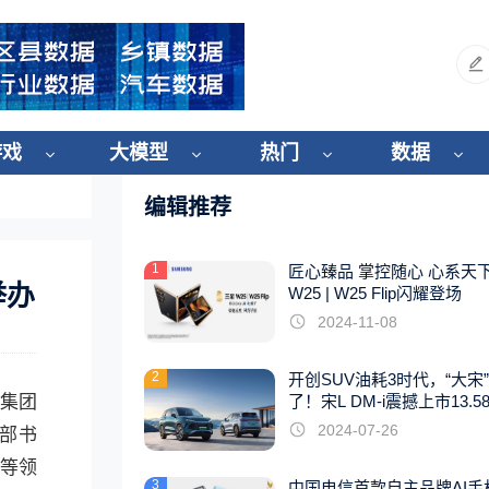
游戏
大模型
热门
数据
编辑推荐
1
匠心臻品 掌控随心 心系天
举办
W25 | W25 Flip闪耀登场
2024-11-08
2
开创SUV油耗3时代，“大宋
尔集团
了！宋L DM-i震撼上市13.5
起
2024-07-26
部书
等领
3
中国电信首款自主品牌AI手