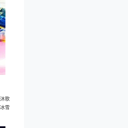
沐歌
滨冰雪