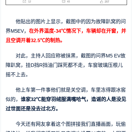
他贴出的图片上显示，截图中的因为故障趴窝的问
界M5EV，
在外界温度-34℃情况下，车辆却在开窗，并
且空调开着32.5℃的制热。
对此，主持人回应称被抹黑，截图的问界M5 EV故
障趴窝，挂D挡R挡油门踩死都不走，车窗玻璃压根儿
摇不上去。
他上车第一件事他们就是关空调，车里冻得跟冰窖
似的，
谁家32℃能穿羽绒服满嘴哈气，造谣的人是没见
过世面还是没去过北方。
今天还有网友拿着这个图拼接我们直播画面，玩偷