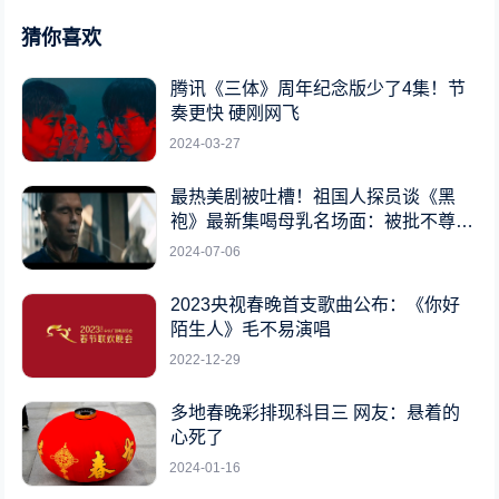
猜你喜欢
腾讯《三体》周年纪念版少了4集！节
奏更快 硬刚网飞
2024-03-27
最热美剧被吐槽！祖国人探员谈《黑
袍》最新集喝母乳名场面：被批不尊重
女性
2024-07-06
2023央视春晚首支歌曲公布：《你好
陌生人》毛不易演唱
2022-12-29
多地春晚彩排现科目三 网友：悬着的
心死了
2024-01-16