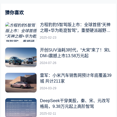
猜你喜欢
方程豹豹5智驾版上市：全球首搭“天神
之眼+华为乾崑智驾”，重塑硬派越野新
标杆
2025-02-23
开创SUV油耗3时代，“大宋”来了！宋L
DM-i震撼上市13.58万元起
2024-07-26
雷军：小米汽车销售网预计年底覆盖39
城 共计211家
2024-03-29
DeepSeek干穿美股，秦、宋、元改写
格局，9.38万元起上高阶智驾
2025-02-11