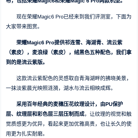
布，包括荣耀Magic6和荣耀Magic 6 Pro两款机型。
现在荣耀Magic6 Pro已经来到我们评测室，下面为
大家带来图赏。
荣耀Magic6 Pro提供祁连雪、海湖青、流云紫
（素皮），麦浪绿（素皮），绒黑色五种配色，我们拿
到的是流云紫版。
这款流云紫配色的灵感取自青海湖畔的拂晓美景，
一抹淡紫晨光映照涟漪，湖水与流云相映成辉。
采用百年经典的麦穗压花纹理设计，由PU保护
层、纹理层和彩色层三层压制而成
，让纹理的视觉和触
觉质感更为优异，看起来更加优雅高贵，也让长久的使
用更为扎实耐磨。