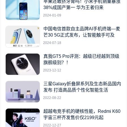
苹果还敢挤牙膏吗！小米手机销量暴涨
38%成国产第一 华为王者归来
2024-01-09
中国电信首款自主品牌AI手机终端—麦
芒30 5G正式发布，让智能触手可及
2024-07-18
真我GT5 Pro评测：越级已经越到顶级
旗舰级别？！
2023-12-12
三星Galaxy折叠屏系列及生态新品国内
发布 打造高品质个性化智能生活
2022-08-22
超越电竞手机的硬核性能，Redmi K60
宇宙三杯齐发售价仅2199元起
2022-12-27