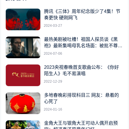
腾讯《三体》周年纪念版少了4集！节
奏更快 硬刚网飞
2024-03-27
最热美剧被吐槽！祖国人探员谈《黑
袍》最新集喝母乳名场面：被批不尊重
女性
2024-07-06
2023央视春晚首支歌曲公布：《你好
陌生人》毛不易演唱
2022-12-29
多地春晚彩排现科目三 网友：悬着的
心死了
2024-01-16
金角大王与银角大王可动人偶开启预