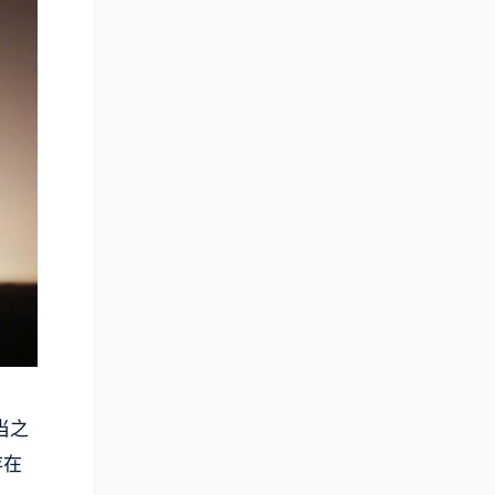
当之
存在