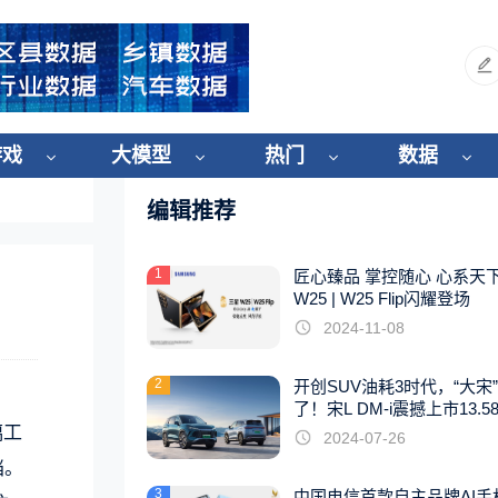
游戏
大模型
热门
数据
编辑推荐
1
匠心臻品 掌控随心 心系天
W25 | W25 Flip闪耀登场
2024-11-08
2
开创SUV油耗3时代，“大宋
了！宋L DM-i震撼上市13.5
起
璃工
2024-07-26
档。
3
中国电信首款自主品牌AI手