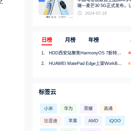
之
端—麦芒30 5G正式发布，
触手可及
2024-07-18
日榜
月榜
年榜
HDD西安站聚焦HarmonyOS 7新特性，解锁从互联到智能的应用开发新范式
4
HUAWEI MatePad Edge上架WorkBuddy鸿蒙PC版，说话就能干活的AI办公搭子
4
标签云
小米
华为
荣耀
高通
比亚迪
苹果
AMD
iQOO