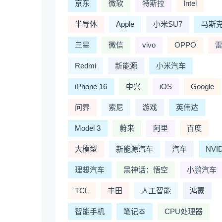
京东
微软
特斯拉
Intel
半导体
Apple
小米SU7
马斯
三星
微信
vivo
OPPO
Redmi
新能源
小米汽车
iPhone 16
中兴
iOS
Google
问界
索尼
游戏
英伟达
Model 3
蔚来
阿里
百度
大模型
新能源汽车
汽车
NVI
理想汽车
黑神话：悟空
小鹏汽车
TCL
丰田
人工智能
鸿蒙
智能手机
笔记本
CPU处理器