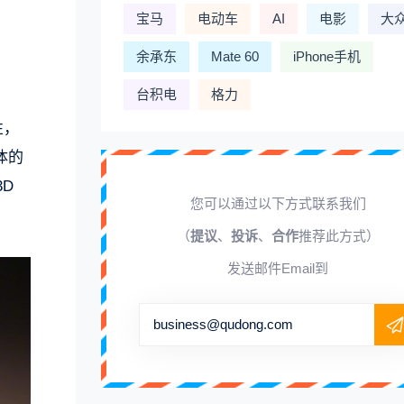
宝马
电动车
AI
电影
大
余承东
Mate 60
iPhone手机
台积电
格力
性，
体的
D
您可以通过以下方式联系我们
（
提议
、
投诉
、
合作
推荐此方式）
发送邮件Email到
business@qudong.com