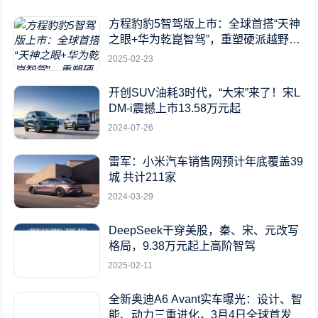
方程豹豹5智驾版上市：全球首搭“天神
之眼+华为乾崑智驾”，重塑硬派越野新
标杆
2025-02-23
开创SUV油耗3时代，“大宋”来了！宋L
DM-i震撼上市13.58万元起
2024-07-26
雷军：小米汽车销售网预计年底覆盖39
城 共计211家
2024-03-29
DeepSeek干穿美股，秦、宋、元改写
格局，9.38万元起上高阶智驾
2025-02-11
全新奥迪A6 Avant实车曝光：设计、智
能、动力三重进化，3月4日全球首发