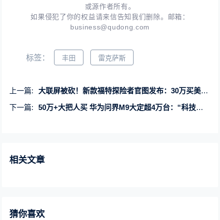
或源作者所有。
如果侵犯了你的权益请来信告知我们删除。邮箱：
business@qudong.com
标签：
丰田
雷克萨斯
上一篇:
大联屏被砍！新款福特探险者官图发布：30万买美系大SUV
下一篇:
50万+大把人买 华为问界M9大定超4万台：“科技车皇”成了！
相关文章
猜你喜欢