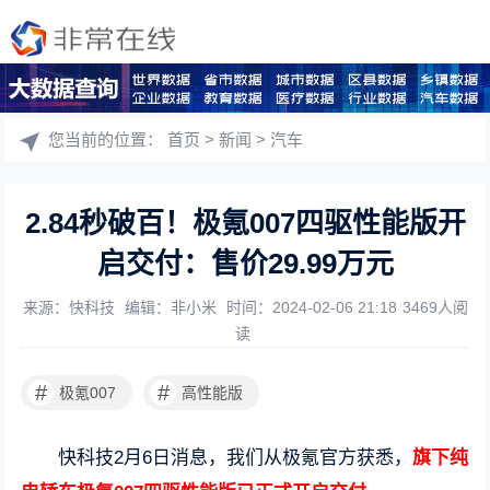
您当前的位置：
首页
>
新闻
>
汽车
2.84秒破百！极氪007四驱性能版开
启交付：售价29.99万元
来源：快科技
编辑：非小米
时间：2024-02-06 21:18
3469人阅
读
#
#
极氪007
高性能版
快科技2月6日消息，我们从极氪官方获悉，
旗下纯