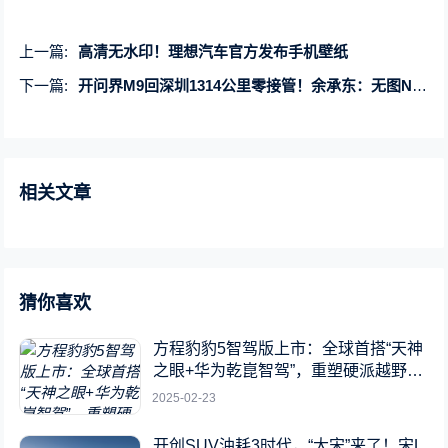
上一篇:
高清无水印！理想汽车官方发布手机壁纸
下一篇:
开问界M9回深圳1314公里零接管！余承东：无图NCA全国都能开
相关文章
猜你喜欢
方程豹豹5智驾版上市：全球首搭“天神
之眼+华为乾崑智驾”，重塑硬派越野新
标杆
2025-02-23
开创SUV油耗3时代，“大宋”来了！宋L