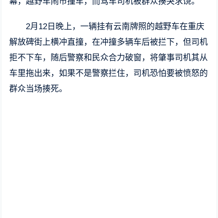
幕，越野车闹市撞车，而驾车司机被群众揍哭求饶。
2月12日晚上，一辆挂有云南牌照的越野车在重庆
解放碑街上横冲直撞，在冲撞多辆车后被拦下，但司机
拒不下车，随后警察和民众合力破窗，将肇事司机其从
车里拖出来，如果不是警察拦住，司机恐怕要被愤怒的
群众当场揍死。