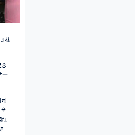
贝林
纪念
的一
别是
度全
网红
结