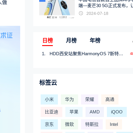
人做
端—麦芒30 5G正式发布，
触手可及
2024-07-18
日榜
月榜
年榜
HDD西安站聚焦HarmonyOS 7新特性，解锁从互联到智能的应用开发新范式
4
标签云
小米
华为
荣耀
高通
比亚迪
苹果
AMD
iQOO
京东
微软
特斯拉
Intel