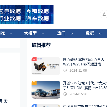
游戏
大模型
热门
数据
编辑推荐
1
匠心臻品 掌控随心 心系天
W25 | W25 Flip闪耀登场
2024-11-08
2
开创SUV油耗3时代，“大宋
了！宋L DM-i震撼上市13.5
起
2024-07-26
则引发
3
中国电信首款自主品牌AI手