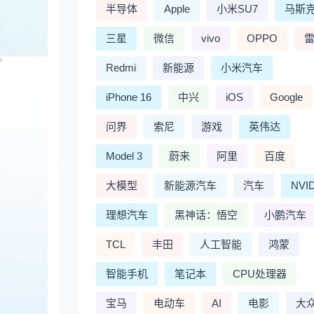
半导体
Apple
小米SU7
马斯
三星
微信
vivo
OPPO
Redmi
新能源
小米汽车
iPhone 16
中兴
iOS
Google
问界
索尼
游戏
英伟达
Model 3
蔚来
阿里
百度
大模型
新能源汽车
汽车
NVI
理想汽车
黑神话：悟空
小鹏汽车
TCL
丰田
人工智能
鸿蒙
智能手机
笔记本
CPU处理器
宝马
电动车
AI
电影
大