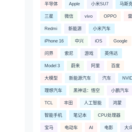
半导体
Apple
小米SU7
马斯
三星
微信
vivo
OPPO
Redmi
新能源
小米汽车
iPhone 16
中兴
iOS
Google
问界
索尼
游戏
英伟达
Model 3
蔚来
阿里
百度
大模型
新能源汽车
汽车
NVI
理想汽车
黑神话：悟空
小鹏汽车
TCL
丰田
人工智能
鸿蒙
智能手机
笔记本
CPU处理器
宝马
电动车
AI
电影
大