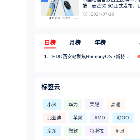
端—麦芒30 5G正式发布，
触手可及
2024-07-18
日榜
月榜
年榜
HDD西安站聚焦HarmonyOS 7新特性，解锁从互联到智能的应用开发新范式
4
标签云
小米
华为
荣耀
高通
比亚迪
苹果
AMD
iQOO
京东
微软
特斯拉
Intel