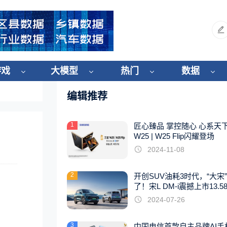
游戏
大模型
热门
数据
编辑推荐
1
匠心臻品 掌控随心 心系天
W25 | W25 Flip闪耀登场
2024-11-08
2
开创SUV油耗3时代，“大宋
了！宋L DM-i震撼上市13.5
起
2024-07-26
3
中国电信首款自主品牌AI手