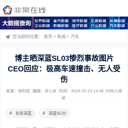
您当前的位置：
首页
>
新闻
>
汽车
博主晒深蓝SL03惨烈事故图片
CEO回应：极高车速撞击、无人受
伤
来源：快科技
编辑：非小米
时间：2024-02-23 14:48
3396人阅
读
#
#
长安深蓝
深蓝SL03