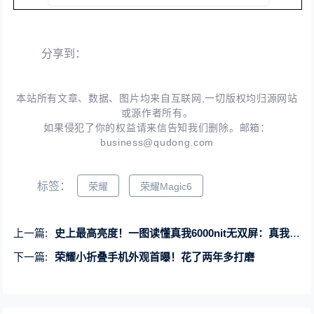
分享到：
本站所有文章、数据、图片均来自互联网,一切版权均归源网站
或源作者所有。
如果侵犯了你的权益请来信告知我们删除。邮箱：
business@qudong.com
标签：
荣耀
荣耀Magic6
上一篇:
史上最高亮度！一图读懂真我6000nit无双屏：真我GT Neo6 SE全球首发
下一篇:
荣耀小折叠手机外观首曝！花了两年多打磨