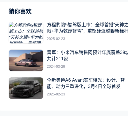
猜你喜欢
方程豹豹5智驾版上市：全球首搭“天神
眼+华为乾崑智驾”，重塑硬派越野新标
2025-02-23
雷军：小米汽车销售网预计年底覆盖39
共计211家
2024-03-29
全新奥迪A6 Avant实车曝光：设计、智
能、动力三重进化，3月4日全球首发
2025-02-23