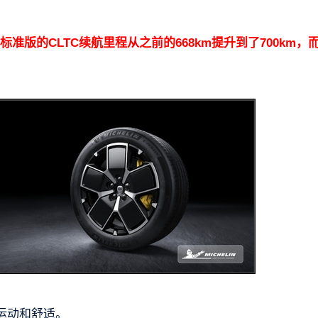
7标准版的CLTC续航里程从之前的668km提升到了700km，
顾运动和舒适。