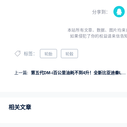
分享到：
本站所有文章、数据、图片均来
如果侵犯了你的权益请来信告
标签：
轮胎
轮毂
上一篇:
第五代DM-i百公里油耗不到4升！全新比亚迪秦L实车曝光
相关文章