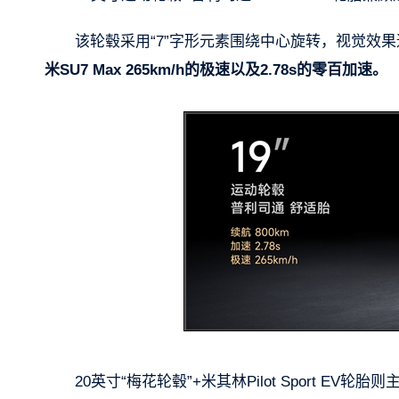
该轮毂采用“7”字形元素围绕中心旋转，视觉效果运
米SU7 Max 265km/h的极速以及2.78s的零百加速。
20英寸“梅花轮毂”+米其林Pilot Sport EV