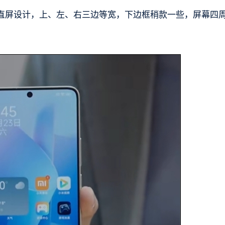
直屏设计，上、左、右三边等宽，下边框稍款一些，屏幕四