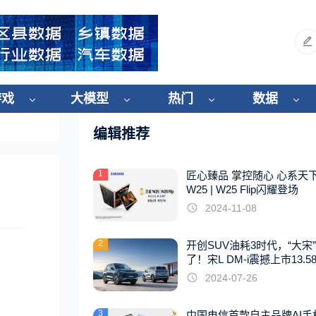
游戏
大模型
热门
数据
编辑推荐
1
匠心臻品 掌控随心 心系天
W25 | W25 Flip闪耀登场
2024-11-08
2
开创SUV油耗3时代，“大宋
了！宋L DM-i震撼上市13.5
起
2024-07-26
3
中国电信首款自主品牌AI手