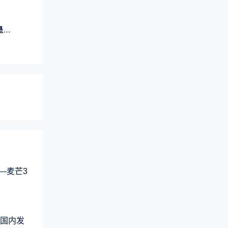
！
—麦芒3
品国内发