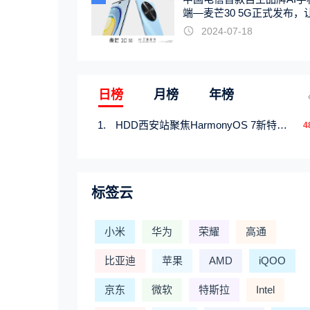
端—麦芒30 5G正式发布，
触手可及
2024-07-18
日榜
月榜
年榜
HDD西安站聚焦HarmonyOS 7新特性，解锁从互联到智能的应用开发新范式
4
标签云
小米
华为
荣耀
高通
比亚迪
苹果
AMD
iQOO
京东
微软
特斯拉
Intel