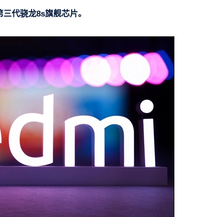
载第三代骁龙8s旗舰芯片。