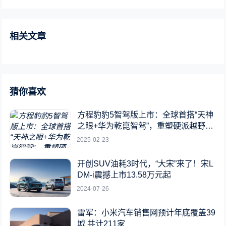
相关文章
猜你喜欢
方程豹豹5智驾版上市：全球首搭“天神
之眼+华为乾崑智驾”，重塑硬派越野新
标杆
2025-02-23
开创SUV油耗3时代，“大宋”来了！宋L
DM-i震撼上市13.58万元起
2024-07-26
雷军：小米汽车销售网预计年底覆盖39
城 共计211家