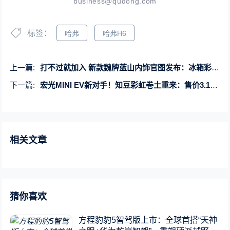
business@qudong.com
标签：
哈弗
哈弗H6
上一篇:
打不过就加入 新款魏牌蓝山内饰官图发布：冰箱彩电安排上
下一篇:
宏光MINI EV新对手！知豆彩虹卷土重来：售价3.19万起
相关文章
猜你喜欢
方程豹豹5智驾版上市：全球首搭“天神