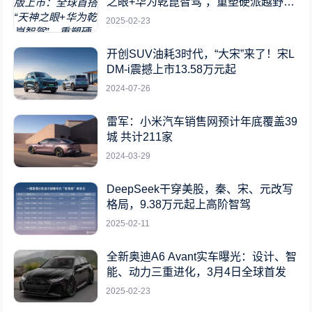
之眼+华为乾崑智驾”，重塑硬派越野新
标杆
2025-02-23
开创SUV油耗3时代，“大宋”来了！宋L
DM-i震撼上市13.58万元起
2024-07-26
雷军：小米汽车销售网预计年底覆盖39
城 共计211家
2024-03-29
DeepSeek干穿美股，秦、宋、元改写
格局，9.38万元起上高阶智驾
2025-02-11
全新奥迪A6 Avant实车曝光：设计、智
能、动力三重进化，3月4日全球首发
2025-02-23