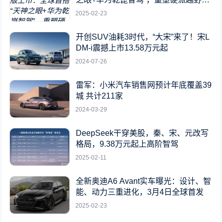
标杆
2025-02-23
开创SUV油耗3时代，“大宋”来了！宋L
DM-i震撼上市13.58万元起
2024-07-26
雷军：小米汽车销售网预计年底覆盖39
城 共计211家
2024-03-29
DeepSeek干穿美股，秦、宋、元改写
格局，9.38万元起上高阶智驾
2025-02-11
全新奥迪A6 Avant实车曝光：设计、智
能、动力三重进化，3月4日全球首发
2025-02-23