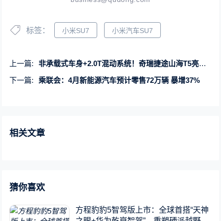
标签：
小米SU7
小米汽车SU7
上一篇:
非承载式车身+2.0T混动系统！奇瑞捷途山海T5亮相 预计明年上市
下一篇:
乘联会：4月新能源汽车预计零售72万辆 暴增37%
相关文章
猜你喜欢
方程豹豹5智驾版上市：全球首搭“天神
之眼+华为乾崑智驾”，重塑硬派越野新