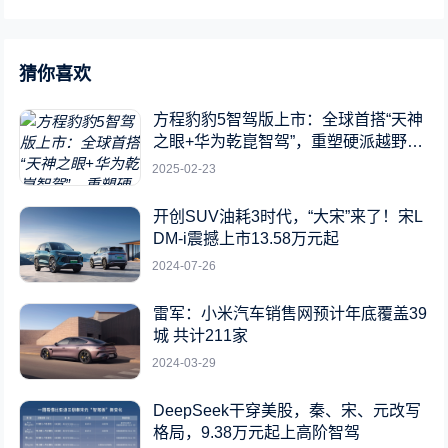
猜你喜欢
方程豹豹5智驾版上市：全球首搭“天神
之眼+华为乾崑智驾”，重塑硬派越野新
标杆
2025-02-23
开创SUV油耗3时代，“大宋”来了！宋L
DM-i震撼上市13.58万元起
2024-07-26
雷军：小米汽车销售网预计年底覆盖39
城 共计211家
2024-03-29
DeepSeek干穿美股，秦、宋、元改写
格局，9.38万元起上高阶智驾