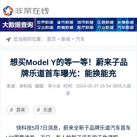
您当前的位置：
首页
>
新闻
>
汽车
想买Model Y的等一等！蔚来子品
牌乐道首车曝光：能换能充
来源：快科技
编辑：非小米
时间：2024-05-07 16:54
3855人阅
读
#
#
蔚来
乐道
快科技5月7日消息，蔚来全新子品牌乐道汽车首车