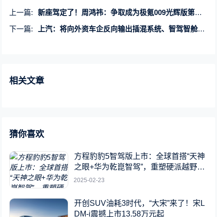
上一篇:
新座驾定了！周鸿祎：争取成为极氪009光辉版第一个车主
下一篇:
上汽：将向外资车企反向输出插混系统、智驾智舱等技术
相关文章
猜你喜欢
方程豹豹5智驾版上市：全球首搭“天神
之眼+华为乾崑智驾”，重塑硬派越野新
标杆
2025-02-23
开创SUV油耗3时代，“大宋”来了！宋L
DM-i震撼上市13.58万元起