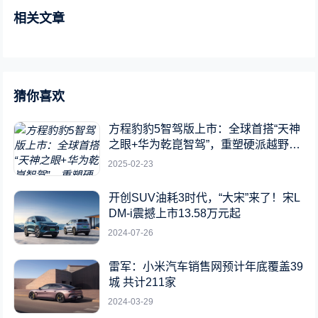
相关文章
猜你喜欢
方程豹豹5智驾版上市：全球首搭“天神
之眼+华为乾崑智驾”，重塑硬派越野新
标杆
2025-02-23
开创SUV油耗3时代，“大宋”来了！宋L
DM-i震撼上市13.58万元起
2024-07-26
雷军：小米汽车销售网预计年底覆盖39
城 共计211家
2024-03-29