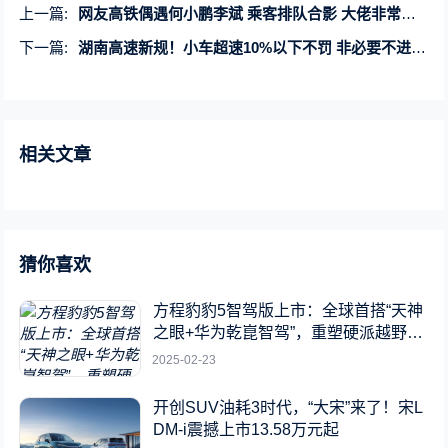
上一篇:
网友高铁偶遇何小鹏李斌 乘客排队合影 大佬非常亲切
下一篇:
湖南高速新规！小车超速10%以下不罚 非必要不进行移动测速
相关文章
猜你喜欢
方程豹豹5智驾版上市：全球首搭“天神
之眼+华为乾崑智驾”，重塑硬派越野新
标杆
2025-02-23
开创SUV油耗3时代，“大宋”来了！宋L
DM-i震撼上市13.58万元起