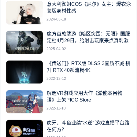
意大利御姐COS《尼尔》女主：爆衣泳
装版身材性感
2024-03-18
魔方首款端游《暗区突围：无限》国服
定档4月29日，给射击玩家来点真刺激
2025-04-02
《传送门》RTX版 DLSS 3画质不减 耕
升 RTX 40系流畅4K
2022-12-12
解谜VR游戏应用大作《淤能碁吕物
语》上架PICO Store
2022-11-10
虎牙、斗鱼业绩“水逆” 游戏直播平台路
在何方？