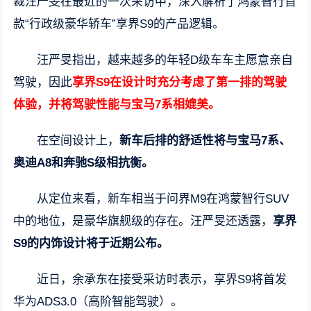
裁汪严旻在最近的一次采访中，深入解析了鸿蒙智行首
款“行政级豪华轿车”享界S9的产品逻辑。
汪严旻指出，越来越多的年轻D级车车主愿意亲自
驾驶，因此
享界S9在设计时充分考虑了第一排的驾驶
体验，并将驾驶性能与宝马7系相媲美。
在空间设计上，
新车后排的舒适性将与宝马7系、
奥迪A8和奔驰S级相抗衡。
从定位来看，新车相当于问界M9在鸿蒙智行SUV
中的地位，是豪华旗舰级的存在。汪严旻还透露，
享界
S9的内饰设计将于近期公布。
近日，余承东在接受采访时表示，享界S9将首发
华为ADS3.0（高阶智能驾驶）。