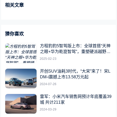
相关文章
猜你喜欢
方程豹豹5智驾版上市：全球首搭“天神
之眼+华为乾崑智驾”，重塑硬派越野新
标杆
2025-02-23
开创SUV油耗3时代，“大宋”来了！宋L
DM-i震撼上市13.58万元起
2024-07-26
雷军：小米汽车销售网预计年底覆盖39
城 共计211家
2024-03-29