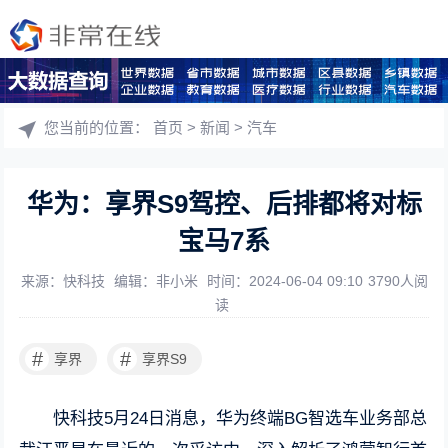
您当前的位置：
首页
>
新闻
>
汽车
华为：享界S9驾控、后排都将对标
宝马7系
来源：快科技
编辑：非小米
时间：2024-06-04 09:10
3790人阅
读
#
#
享界
享界S9
快科技5月24日消息，华为终端BG智选车业务部总