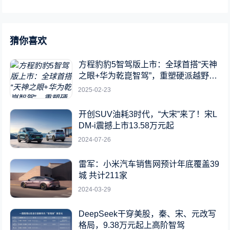
猜你喜欢
方程豹豹5智驾版上市：全球首搭“天神
之眼+华为乾崑智驾”，重塑硬派越野新
标杆
2025-02-23
开创SUV油耗3时代，“大宋”来了！宋L
DM-i震撼上市13.58万元起
2024-07-26
雷军：小米汽车销售网预计年底覆盖39
城 共计211家
2024-03-29
DeepSeek干穿美股，秦、宋、元改写
格局，9.38万元起上高阶智驾