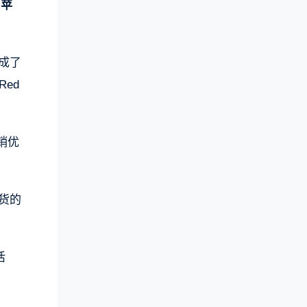
和苹
成了
Red
销优
货的
活