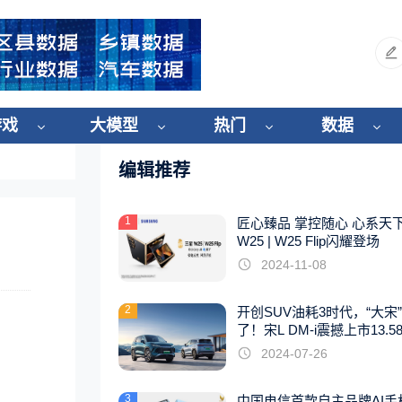
游戏
大模型
热门
数据
编辑推荐
1
匠心臻品 掌控随心 心系天
W25 | W25 Flip闪耀登场
2024-11-08
2
开创SUV油耗3时代，“大宋
了！宋L DM-i震撼上市13.5
起
2024-07-26
3
中国电信首款自主品牌AI手