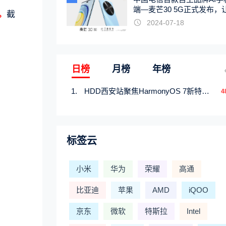
端—麦芒30 5G正式发布，
。
截
触手可及
2024-07-18
日榜
月榜
年榜
HDD西安站聚焦HarmonyOS 7新特性，解锁从互联到智能的应用开发新范式
4
标签云
小米
华为
荣耀
高通
比亚迪
苹果
AMD
iQOO
京东
微软
特斯拉
Intel