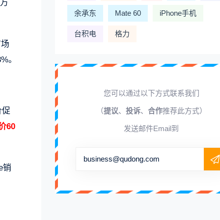
0万
余承东
Mate 60
iPhone手机
台积电
格力
市场
8%。
您可以通过以下方式联系我们
价促
（
提议
、
投诉
、
合作
推荐此方式）
价60
发送邮件Email到
business@qudong.com
e销