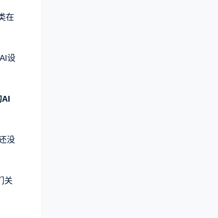
类在
AI设
AI
还没
们关