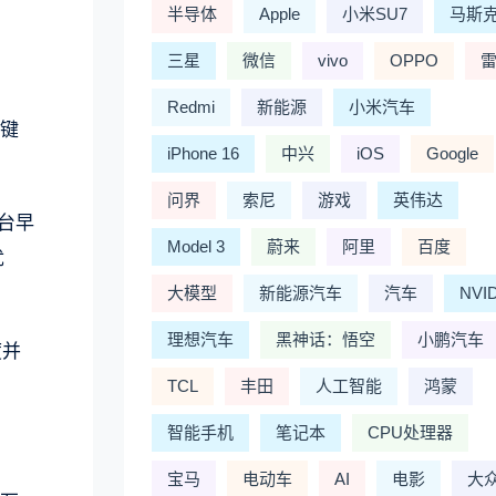
半导体
Apple
小米SU7
马斯
三星
微信
vivo
OPPO
Redmi
新能源
小米汽车
、键
iPhone 16
中兴
iOS
Google
问界
索尼
游戏
英伟达
台早
Model 3
蔚来
阿里
百度
优
大模型
新能源汽车
汽车
NVI
理想汽车
黑神话：悟空
小鹏汽车
度并
TCL
丰田
人工智能
鸿蒙
智能手机
笔记本
CPU处理器
宝马
电动车
AI
电影
大