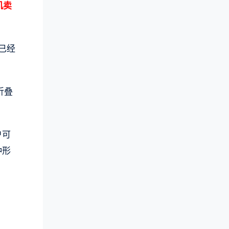
机卖
已经
折叠
户可
种形