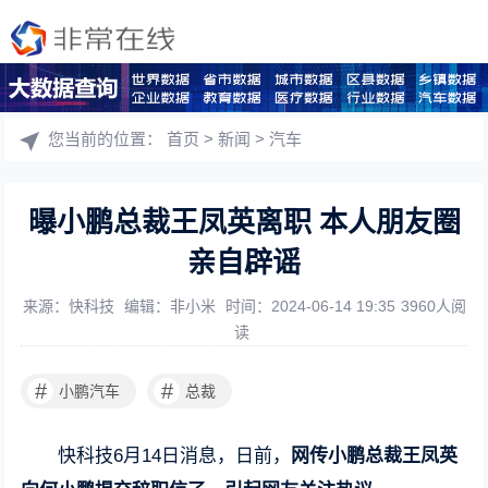
您当前的位置：
首页
>
新闻
>
汽车
曝小鹏总裁王凤英离职 本人朋友圈
亲自辟谣
来源：快科技
编辑：非小米
时间：2024-06-14 19:35
3960人阅
读
#
#
小鹏汽车
总裁
快科技6月14日消息，日前，
网传小鹏总裁王凤英