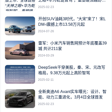
之眼+华为乾崑智驾”，重塑硬派越野新
标杆
2025-02-23
开创SUV油耗3时代，“大宋”来了！宋L
DM-i震撼上市13.58万元起
2024-07-26
雷军：小米汽车销售网预计年底覆盖39
城 共计211家
2024-03-29
DeepSeek干穿美股，秦、宋、元改写
格局，9.38万元起上高阶智驾
2025-02-11
全新奥迪A6 Avant实车曝光：设计、智
能、动力三重进化，3月4日全球首发
2025-02-23