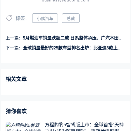
business@qudong.com
标签：
小鹏汽车
总裁
上一篇:
5月燃油车销量跌超二成 日系整体承压、广汽本田接近“腰斩
下一篇:
全球销量最好的25款车型排名出炉！比亚迪3款上榜 特斯拉Model Y第一
相关文章
猜你喜欢
方程豹豹5智驾版上市：全球首搭“天神