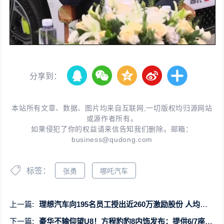
分享到：
本站所有文章、数据、图片均来自互联网,一切版权均归源网站
或源作者所有。
如果侵犯了你的权益请来信告知我们删除。邮箱：
business@qudong.com
标签：
张勇
哪吒汽车
上一篇:
理想汽车向195名员工授出近260万激励股份 人均约91.8万元
下一篇:
豪华不输仰望U8！方程豹豹8内饰发布：提供6/7座可供选择