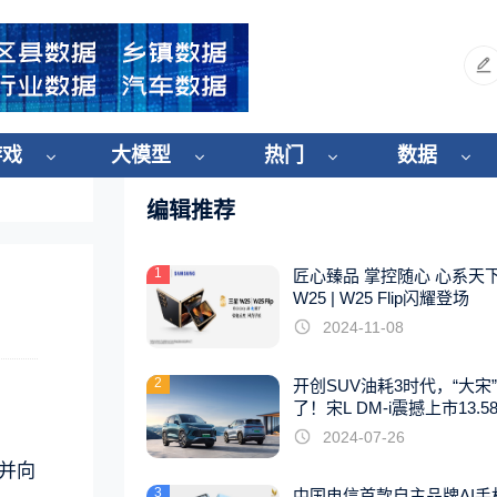
游戏
大模型
热门
数据
编辑推荐
1
匠心臻品 掌控随心 心系天
W25 | W25 Flip闪耀登场
2024-11-08
2
开创SUV油耗3时代，“大宋
了！宋L DM-i震撼上市13.5
起
2024-07-26
，并向
3
中国电信首款自主品牌AI手