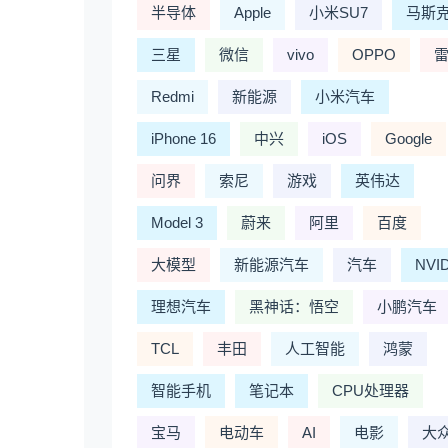
半导体
Apple
小米SU7
马斯
三星
微信
vivo
OPPO
Redmi
新能源
小米汽车
iPhone 16
中兴
iOS
Google
问界
索尼
游戏
英伟达
Model 3
蔚来
阿里
百度
大模型
新能源汽车
汽车
NVI
理想汽车
黑神话：悟空
小鹏汽车
TCL
丰田
人工智能
鸿蒙
智能手机
笔记本
CPU处理器
宝马
电动车
AI
电影
大