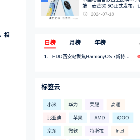
端—麦芒30 5G正式发布，
触手可及
2024-07-18
，相
日榜
月榜
年榜
HDD西安站聚焦HarmonyOS 7新特性，解锁从互联到智能的应用开发新范式
4
标签云
小米
华为
荣耀
高通
比亚迪
苹果
AMD
iQOO
京东
微软
特斯拉
Intel