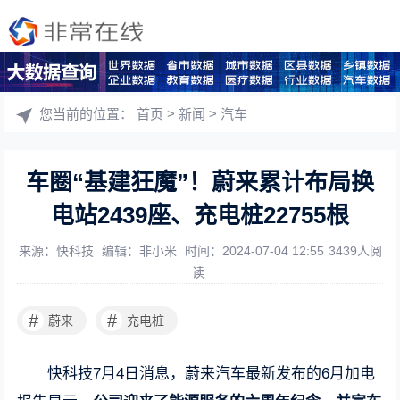
您当前的位置：
首页
>
新闻
>
汽车
车圈“基建狂魔”！蔚来累计布局换
电站2439座、充电桩22755根
来源：快科技
编辑：非小米
时间：2024-07-04 12:55
3439人阅
读
#
#
蔚来
充电桩
快科技7月4日消息，蔚来汽车最新发布的6月加电