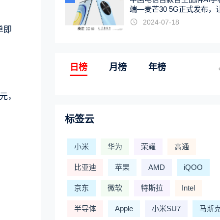
端—麦芒30 5G正式发布，
触手可及
2024-07-18
单即
日榜
月榜
年榜
3元，
标签云
小米
华为
荣耀
高通
比亚迪
苹果
AMD
iQOO
京东
微软
特斯拉
Intel
半导体
Apple
小米SU7
马斯