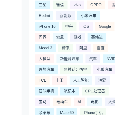
三星
微信
vivo
OPPO
Redmi
新能源
小米汽车
iPhone 16
中兴
iOS
Google
问界
索尼
游戏
英伟达
Model 3
蔚来
阿里
百度
大模型
新能源汽车
汽车
NVI
理想汽车
黑神话：悟空
小鹏汽车
TCL
丰田
人工智能
鸿蒙
智能手机
笔记本
CPU处理器
宝马
电动车
AI
电影
大
余承东
Mate 60
iPhone手机