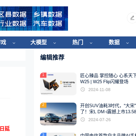
游戏
大模型
热门
数据
编辑推荐
1
匠心臻品 掌控随心 心系天
W25 | W25 Flip闪耀登场
2024-11-08
2
开创SUV油耗3时代，“大宋
了！宋L DM-i震撼上市13.5
起
2024-07-26
1日延
3
中国电信首款自主品牌AI手