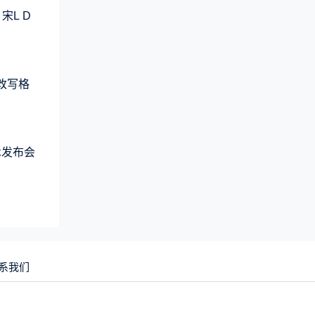
宋L D
元改写格
术发布会
系我们