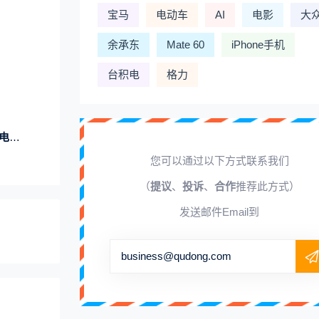
宝马
电动车
AI
电影
大
余承东
Mate 60
iPhone手机
台积电
格力
下线
您可以通过以下方式联系我们
（
提议
、
投诉
、
合作
推荐此方式）
发送邮件Email到
business@qudong.com