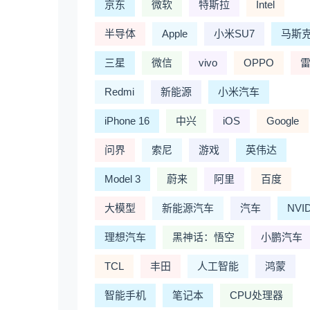
京东
微软
特斯拉
Intel
半导体
Apple
小米SU7
马斯
三星
微信
vivo
OPPO
Redmi
新能源
小米汽车
iPhone 16
中兴
iOS
Google
问界
索尼
游戏
英伟达
Model 3
蔚来
阿里
百度
大模型
新能源汽车
汽车
NVI
理想汽车
黑神话：悟空
小鹏汽车
TCL
丰田
人工智能
鸿蒙
智能手机
笔记本
CPU处理器