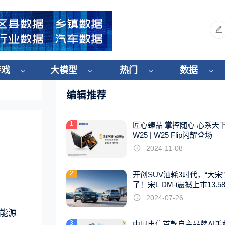
游戏
大模型
热门
数据
编辑推荐
1
匠心臻品 掌控随心 心系天
W25 | W25 Flip闪耀登场
2024-11-08
2
开创SUV油耗3时代，“大宋
了！宋L DM-i震撼上市13.5
起
2024-07-26
新能源
3
中国电信首款自主品牌AI手