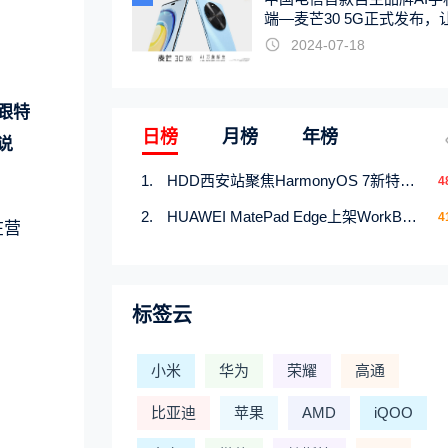
端—麦芒30 5G正式发布，
触手可及
2024-07-18
。
跟特
日榜
月榜
年榜
说
HDD西安站聚焦HarmonyOS 7新特性，解锁从互联到智能的应用开发新范式
4
HUAWEI MatePad Edge上架WorkBuddy鸿蒙PC版，说话就能干活的AI办公搭子
4
在营
标签云
小米
华为
荣耀
高通
比亚迪
苹果
AMD
iQOO