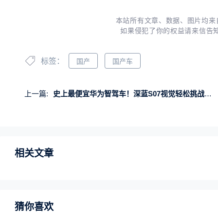
本站所有文章、数据、图片均来
如果侵犯了你的权益请来信告
标签：
国产
国产车
上一篇:
史上最便宜华为智驾车！深蓝S07视觉轻松挑战重庆魔鬼高架
相关文章
猜你喜欢