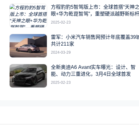
方程豹豹5智驾版上市：全球首搭“天神
眼+华为乾崑智驾”，重塑硬派越野新标
2025-02-23
雷军：小米汽车销售网预计年底覆盖39
共计211家
2024-03-29
全新奥迪A6 Avant实车曝光：设计、智
能、动力三重进化，3月4日全球首发
2025-02-23