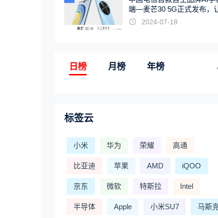
端—麦芒30 5G正式发布，
触手可及
2024-07-18
日榜
月榜
年榜
标签云
小米
华为
荣耀
高通
比亚迪
苹果
AMD
iQOO
京东
微软
特斯拉
Intel
半导体
Apple
小米SU7
马斯