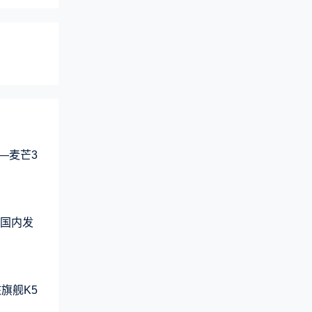
—麦芒3
品国内发
旗舰K5