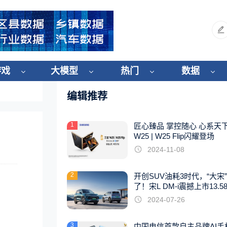
游戏
大模型
热门
数据
编辑推荐
1
匠心臻品 掌控随心 心系天
W25 | W25 Flip闪耀登场
2024-11-08
2
开创SUV油耗3时代，“大宋
了！宋L DM-i震撼上市13.5
起
2024-07-26
3
中国电信首款自主品牌AI手