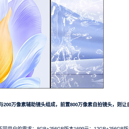
与200万像素辅助镜头组成，前置800万像素自拍镜头，则让
户的需求：8GB+256GB版本1699元；12GB+256GB