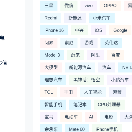
三星
微信
vivo
OPPO
Redmi
新能源
小米汽车
iPhone 16
中兴
iOS
Google
量电
问界
索尼
游戏
英伟达
Model 3
蔚来
阿里
百度
G信
大模型
新能源汽车
汽车
NVI
理想汽车
黑神话：悟空
小鹏汽车
TCL
丰田
人工智能
鸿蒙
智能手机
笔记本
CPU处理器
宝马
电动车
AI
电影
大
余承东
Mate 60
iPhone手机