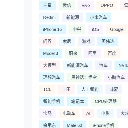
三星
微信
vivo
OPPO
Redmi
新能源
小米汽车
iPhone 16
中兴
iOS
Google
问界
索尼
游戏
英伟达
Model 3
蔚来
阿里
百度
大模型
新能源汽车
汽车
NVI
理想汽车
黑神话：悟空
小鹏汽车
TCL
丰田
人工智能
鸿蒙
智能手机
笔记本
CPU处理器
宝马
电动车
AI
电影
大
余承东
Mate 60
iPhone手机