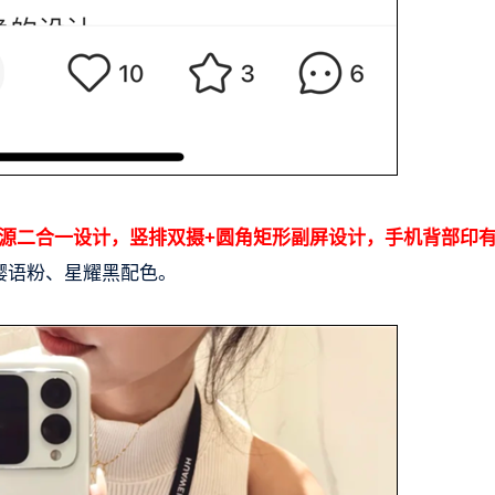
、电源二合一设计，竖排双摄+圆角矩形副屏设计，手机背部印有
樱语粉、星耀黑配色。