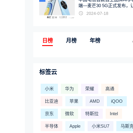
端—麦芒30 5G正式发布，
触手可及
2024-07-18
日榜
月榜
年榜
标签云
小米
华为
荣耀
高通
比亚迪
苹果
AMD
iQOO
京东
微软
特斯拉
Intel
半导体
Apple
小米SU7
马斯