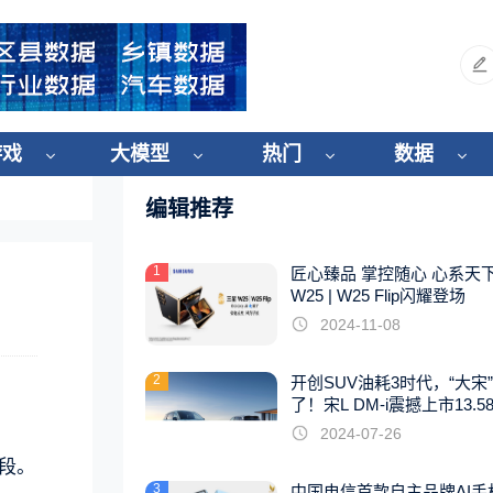
游戏
大模型
热门
数据
编辑推荐
1
匠心臻品 掌控随心 心系天
W25 | W25 Flip闪耀登场
2024-11-08
2
开创SUV油耗3时代，“大宋
了！宋L DM-i震撼上市13.5
起
2024-07-26
段。
3
中国电信首款自主品牌AI手