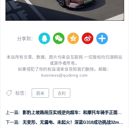
分享到：
本站所有文章、数据、图片均来自互联网,一切版权均归源网站
或源作者所有。
如果侵犯了你的权益请来信告知我们删除。邮箱：
business@qudong.com
标签：
蔚来
吉利
上一篇:
影豹上坡路段压实线逆向超车：和摩托车骑手正面相撞
下一篇:
无变形、无漏电、未起火！深蓝G318成功挑战32m高空坠落