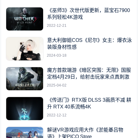
《巫师3》次世代版更新，蓝宝石7900
系列轻松4K游戏
2022-12-21
意大利御姐COS《尼尔》女主：爆衣泳
装版身材性感
2024-03-18
魔方首款端游《暗区突围：无限》国服
定档4月29日，给射击玩家来点真刺激
2025-04-02
《传送门》RTX版 DLSS 3画质不减 耕
升 RTX 40系流畅4K
2022-12-12
解谜VR游戏应用大作《淤能碁吕物
语》上架PICO Store