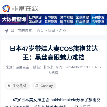
您当前的位置：
首页
>
新闻
>
游戏
日本47岁带娃人妻COS旗袍艾达
王：黑丝高跟魅力难挡
来源：游民星空
编辑：非小米
时间：2024-08-12 19:15
3767
人阅读
#
#
生化危机
Cosplay
47岁日本美女推主@tsukishimakeia分享了旗袍艾