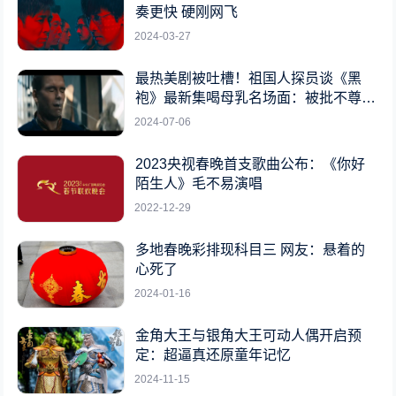
奏更快 硬刚网飞
2024-03-27
最热美剧被吐槽！祖国人探员谈《黑
袍》最新集喝母乳名场面：被批不尊重
女性
2024-07-06
2023央视春晚首支歌曲公布：《你好
陌生人》毛不易演唱
2022-12-29
多地春晚彩排现科目三 网友：悬着的
心死了
2024-01-16
金角大王与银角大王可动人偶开启预
定：超逼真还原童年记忆
2024-11-15