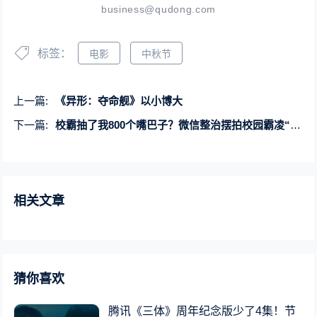
business@qudong.com
标签：
电影
中秋节
上一篇:
《异形：夺命舰》以小博大
下一篇:
校霸抽了我800个嘴巴子？微信整治摆拍校园霸凌“玩梗”视频
相关文章
猜你喜欢
腾讯《三体》周年纪念版少了4集！节