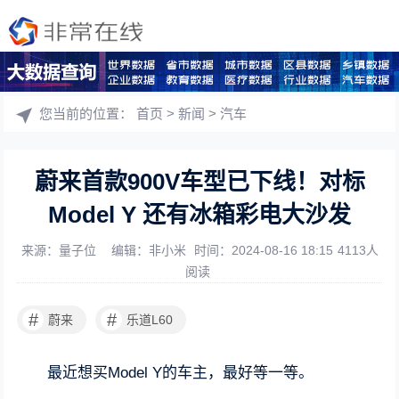
您当前的位置：
首页
>
新闻
>
汽车
蔚来首款900V车型已下线！对标
Model Y 还有冰箱彩电大沙发
来源：量子位
编辑：非小米
时间：2024-08-16 18:15
4113人
阅读
#
#
蔚来
乐道L60
最近想买Model Y的车主，最好等一等。