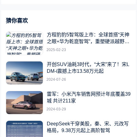
猜你喜欢
方程豹豹5智驾版上市：全球首搭“天神
之眼+华为乾崑智驾”，重塑硬派越野新
标杆
2025-02-23
开创SUV油耗3时代，“大宋”来了！宋L
DM-i震撼上市13.58万元起
2024-07-26
雷军：小米汽车销售网预计年底覆盖39
城 共计211家
2024-03-29
DeepSeek干穿美股，秦、宋、元改写
格局，9.38万元起上高阶智驾