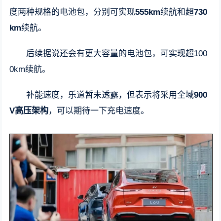
度两种规格的电池包，分别可实现
555km
续航和超
730
km
续航。
后续据说还会有更大容量的电池包，可实现超100
0km续航。
补能速度，乐道暂未透露，但表示将采用全域
900
V高压架构
，可以期待一下充电速度。