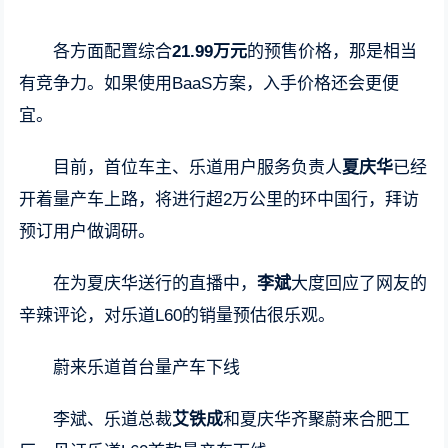
各方面配置综合
21.99万元
的预售价格，那是相当
有竞争力。如果使用BaaS方案，入手价格还会更便
宜。
目前，首位车主、乐道用户服务负责人
夏庆华
已经
开着量产车上路，将进行超2万公里的环中国行，拜访
预订用户做调研。
在为夏庆华送行的直播中，
李斌
大度回应了网友的
辛辣评论，对乐道L60的销量预估很乐观。
蔚来乐道首台量产车下线
李斌、乐道总裁
艾铁成
和夏庆华齐聚蔚来合肥工