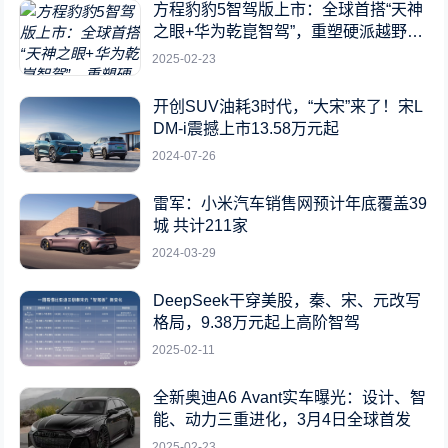
方程豹豹5智驾版上市：全球首搭“天神
之眼+华为乾崑智驾”，重塑硬派越野新
标杆
2025-02-23
开创SUV油耗3时代，“大宋”来了！宋L
DM-i震撼上市13.58万元起
2024-07-26
雷军：小米汽车销售网预计年底覆盖39
城 共计211家
2024-03-29
DeepSeek干穿美股，秦、宋、元改写
格局，9.38万元起上高阶智驾
2025-02-11
全新奥迪A6 Avant实车曝光：设计、智
能、动力三重进化，3月4日全球首发
2025-02-23