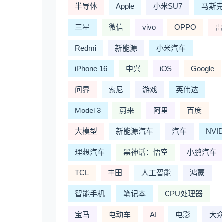
半导体
Apple
小米SU7
马斯
三星
微信
vivo
OPPO
Redmi
新能源
小米汽车
iPhone 16
中兴
iOS
Google
问界
索尼
游戏
英伟达
Model 3
蔚来
阿里
百度
大模型
新能源汽车
汽车
NVI
理想汽车
黑神话：悟空
小鹏汽车
TCL
丰田
人工智能
鸿蒙
智能手机
笔记本
CPU处理器
宝马
电动车
AI
电影
大