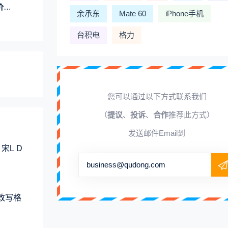
量
余承东
Mate 60
iPhone手机
台积电
格力
您可以通过以下方式联系我们
（
提议
、
投诉
、
合作
推荐此方式）
发送邮件Email到
宋L D
business@qudong.com
元改写格