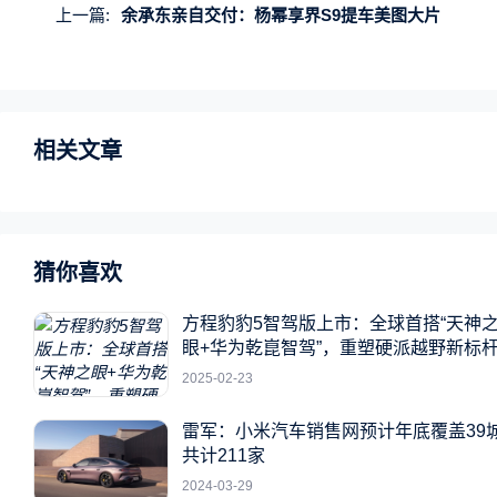
上一篇:
余承东亲自交付：杨幂享界S9提车美图大片
相关文章
猜你喜欢
方程豹豹5智驾版上市：全球首搭“天神
眼+华为乾崑智驾”，重塑硬派越野新标
2025-02-23
雷军：小米汽车销售网预计年底覆盖39
共计211家
2024-03-29