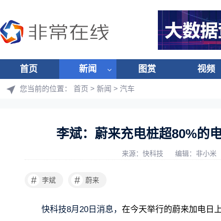
首页
新闻
图赏
视频
您当前的位置：
首页
>
新闻
>
汽车
李斌：蔚来充电桩超80%的
来源：快科技
编辑：非小米
#
#
李斌
蔚来
快科技8月20日消息，
在今天举行的蔚来加电日上