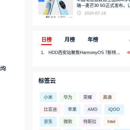
端—麦芒30 5G正式发布，
触手可及
2024-07-18
日榜
月榜
年榜
HDD西安站聚焦HarmonyOS 7新特性，解锁从互联到智能的应用开发新范式
4
量均
标签云
小米
华为
荣耀
高通
比亚迪
苹果
AMD
iQOO
京东
微软
特斯拉
Intel