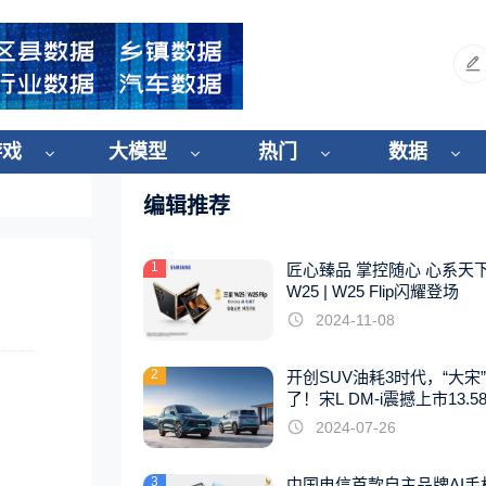
游戏
大模型
热门
数据
编辑推荐
1
匠心臻品 掌控随心 心系天
W25 | W25 Flip闪耀登场
2024-11-08
2
开创SUV油耗3时代，“大宋
了！宋L DM-i震撼上市13.5
起
2024-07-26
3
中国电信首款自主品牌AI手