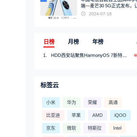
端—麦芒30 5G正式发布，
触手可及
2024-07-18
日榜
月榜
年榜
HDD西安站聚焦HarmonyOS 7新特性，解锁从互联到智能的应用开发新范式
4
标签云
小米
华为
荣耀
高通
比亚迪
苹果
AMD
iQOO
京东
微软
特斯拉
Intel