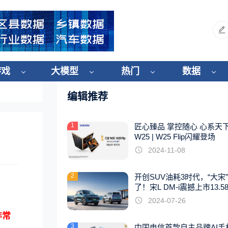
游戏
大模型
热门
数据
编辑推荐
1
匠心臻品 掌控随心 心系天
W25 | W25 Flip闪耀登场
2024-11-08
2
开创SUV油耗3时代，“大宋
了！宋L DM-i震撼上市13.5
起
2024-07-26
非常
3
中国电信首款自主品牌AI手