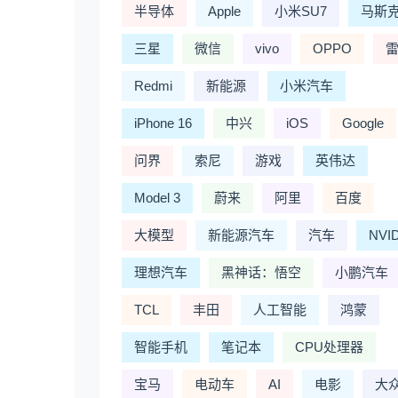
半导体
Apple
小米SU7
马斯
三星
微信
vivo
OPPO
Redmi
新能源
小米汽车
iPhone 16
中兴
iOS
Google
问界
索尼
游戏
英伟达
Model 3
蔚来
阿里
百度
大模型
新能源汽车
汽车
NVI
理想汽车
黑神话：悟空
小鹏汽车
TCL
丰田
人工智能
鸿蒙
智能手机
笔记本
CPU处理器
宝马
电动车
AI
电影
大