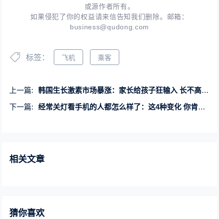
或源作者所有。
如果侵犯了你的权益请来信告知我们删除。邮箱：
business@qudong.com
标签：
飞机
乘客
上一篇:
韩国生长激素市场暴涨：家长给孩子狂输入 长不高要被社会歧视
下一篇:
经常关灯看手机的人都怎么样了：这4种变化 你肯定想不到
相关文章
猜你喜欢