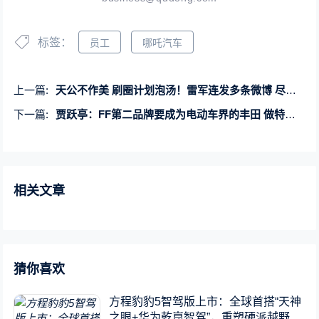
标签：
员工
哪吒汽车
上一篇:
天公不作美 刷圈计划泡汤！雷军连发多条微博 尽是遗憾失望
下一篇:
贾跃亭：FF第二品牌要成为电动车界的丰田 做特斯拉没做到的事情
相关文章
猜你喜欢
方程豹豹5智驾版上市：全球首搭“天神
之眼+华为乾崑智驾”，重塑硬派越野新