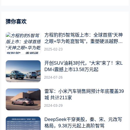
猜你喜欢
方程豹豹5智驾版上市：全球首搭“天神
之眼+华为乾崑智驾”，重塑硬派越野新
标杆
2025-02-23
开创SUV油耗3时代，“大宋”来了！宋L
DM-i震撼上市13.58万元起
2024-07-26
雷军：小米汽车销售网预计年底覆盖39
城 共计211家
2024-03-29
DeepSeek干穿美股，秦、宋、元改写
格局，9.38万元起上高阶智驾