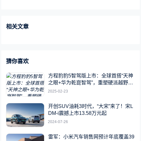
相关文章
猜你喜欢
方程豹豹5智驾版上市：全球首搭“天神
之眼+华为乾崑智驾”，重塑硬派越野新
标杆
2025-02-23
开创SUV油耗3时代，“大宋”来了！宋L
DM-i震撼上市13.58万元起
2024-07-26
雷军：小米汽车销售网预计年底覆盖39