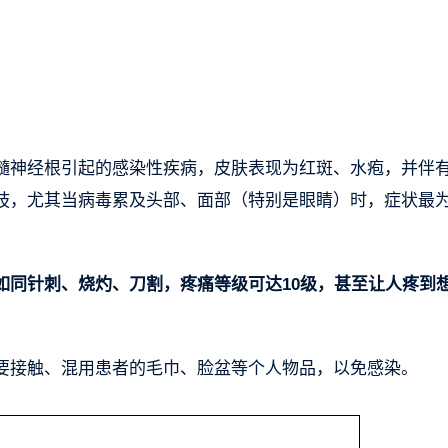
髓神经根引起的感染性疾病，皮肤表现为红斑、水疱，并伴
肢，尤其当病毒累及头部、面部（特别是眼睛）时，症状最
同针刺、烧灼、刀割，疼痛等级可达10级，甚至让人疼到想
要接触、混用患者的毛巾、脸盆等个人物品，以免感染。