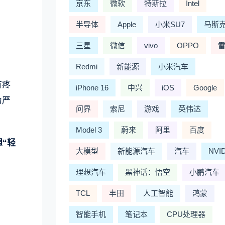
京东
微软
特斯拉
Intel
半导体
Apple
小米SU7
马斯
三星
微信
vivo
OPPO
Redmi
新能源
小米汽车
有疼
iPhone 16
中兴
iOS
Google
为严
问界
索尼
游戏
英伟达
Model 3
蔚来
阿里
百度
“轻
大模型
新能源汽车
汽车
NVI
理想汽车
黑神话：悟空
小鹏汽车
TCL
丰田
人工智能
鸿蒙
智能手机
笔记本
CPU处理器