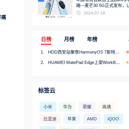
端—麦芒30 5G正式发布，
触手可及
2024-07-18
疼痛
日榜
月榜
年榜
。
HDD西安站聚焦HarmonyOS 7新特性，解锁从互联到智能的应用开发新范式
4
HUAWEI MatePad Edge上架WorkBuddy鸿蒙PC版，说话就能干活的AI办公搭子
4
标签云
小米
华为
荣耀
高通
比亚迪
苹果
AMD
iQOO