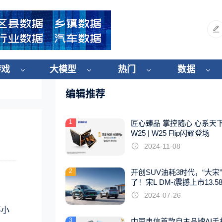
游戏
大模型
热门
数据
编辑推荐
1
匠心臻品 掌控随心 心系天
W25 | W25 Flip闪耀登场
2024-11-08
2
开创SUV油耗3时代，“大宋
了！宋L DM-i震撼上市13.5
起
2024-07-26
不小
3
中国电信首款自主品牌AI手