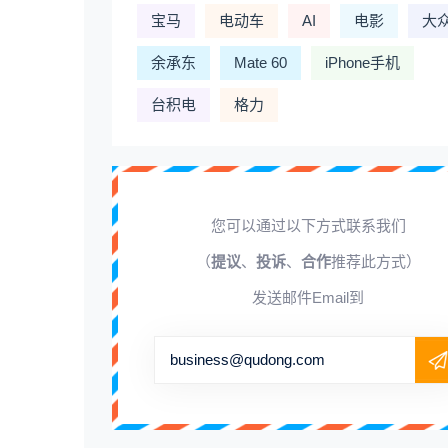
宝马
电动车
AI
电影
大
余承东
Mate 60
iPhone手机
台积电
格力
您可以通过以下方式联系我们
（
提议
、
投诉
、
合作
推荐此方式）
发送邮件Email到
business@qudong.com