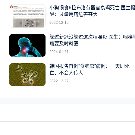
小狗误食6粒布洛芬器官衰竭死亡 医生
醒：过量用药危害甚大
2022-12-15
躲过新冠没躲过这次咽喉炎 医生：咽喉
痛要及时就医
2024-01-31
韩国报告首例“食脑虫”病例：一天即死
亡、不会人传人
2022-12-27