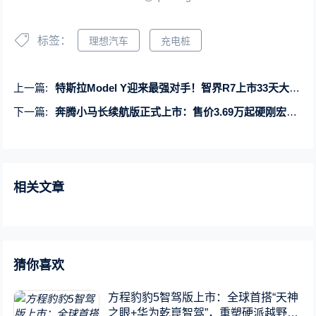
标签：
理想汽车
充电桩
上一篇:
特斯拉Model Y迎来最强对手！智界R7上市33天大定超3万台
下一篇:
奔腾小马长续航版正式上市：售价3.69万起硬刚宏光MINI
相关文章
猜你喜欢
方程豹豹5智驾版上市：全球首搭“天神
之眼+华为乾崑智驾”，重塑硬派越野新