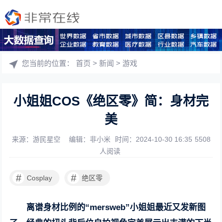
您当前的位置：
首页
>
新闻
>
游戏
小姐姐COS《绝区零》简：身材完
美
来源：游民星空
编辑：非小米
时间：2024-10-30 16:35
5508
人阅读
#
#
Cosplay
绝区零
离谱身材比例的“mersweb”小姐姐最近又发新图