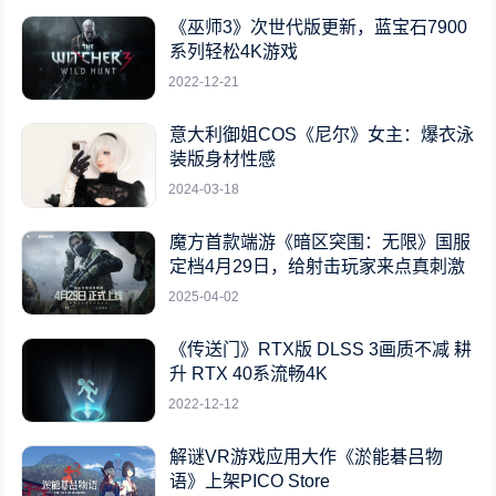
《巫师3》次世代版更新，蓝宝石7900
系列轻松4K游戏
2022-12-21
意大利御姐COS《尼尔》女主：爆衣泳
装版身材性感
2024-03-18
魔方首款端游《暗区突围：无限》国服
定档4月29日，给射击玩家来点真刺激
2025-04-02
《传送门》RTX版 DLSS 3画质不减 耕
升 RTX 40系流畅4K
2022-12-12
解谜VR游戏应用大作《淤能碁吕物
语》上架PICO Store