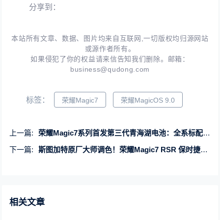
分享到：
本站所有文章、数据、图片均来自互联网,一切版权均归源网站
或源作者所有。
如果侵犯了你的权益请来信告知我们删除。邮箱：
business@qudong.com
标签：
荣耀Magic7
荣耀MagicOS 9.0
上一篇:
荣耀Magic7系列首发第三代青海湖电池：全系标配100W有线+80W无线快充
下一篇:
斯图加特原厂大师调色！荣耀Magic7 RSR 保时捷设计官宣12月发布
相关文章