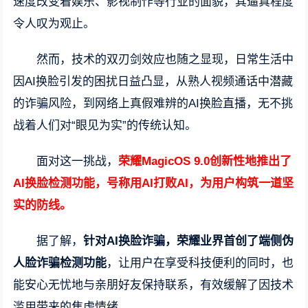
速度改变着娱乐、影视制作等行业的面貌，其逼真程度
令人叹为观止。
然而，技术的双刃剑效应也随之显现，日常生活中
因AI换脸引发的困扰日益凸显，从熟人视频通话中潜藏
的诈骗风险，到网络上真假难辨的AI换脸直播，无不挑
战着人们对“眼见为实”的传统认知。
面对这一挑战，
荣耀MagicOS 9.0创新性地推出了
AI换脸检测功能，号称用AI打败AI，为用户构筑一道坚
实的防线。
据了解，
针对AI换脸诈骗，荣耀业界首创了端侧伪
人脸诈骗检测功能
，让用户在享受科技便利的同时，也
能安心无忧地与亲朋好友保持联系，有效缓解了因技术
滥用带来的焦虑情绪。